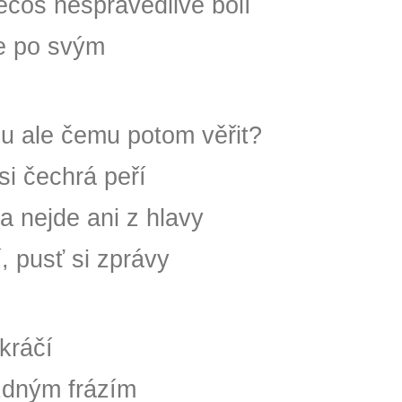
ecos nespravedlivě bolí
je po svým
du ale čemu potom věřit?
i čechrá peří
 a nejde ani z hlavy
, pusť si zprávy
kráčí
zdným frázím