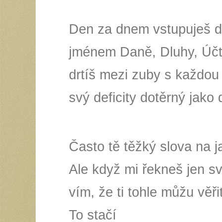
Den za dnem vstupuješ do
jménem Daně, Dluhy, Účt
drtíš mezi zuby s každou 
svý deficity dotěrný jako 
Často tě těžký slova na j
Ale když mi řekneš jen s
vím, že ti tohle můžu věři
To stačí