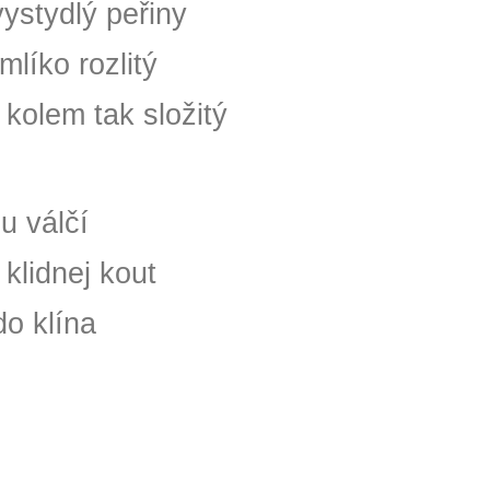
vystydlý peřiny
mlíko rozlitý
kolem tak složitý
lu válčí
klidnej kout
o klína