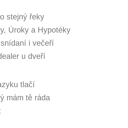
 stejný řeky
y, Úroky a Hypotéky
snídaní i večeří
dealer u dveří
azyku tlačí
vý mám tě ráda
t