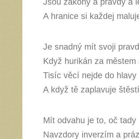
Jsou zákony a pravdy a l
A hranice si každej malu
Je snadný mít svoji prav
Když hurikán za městem s
Tisíc věcí nejde do hlavy
A když tě zaplavuje štěstí
Mít odvahu je to, oč tady 
Navzdory inverzím a prá