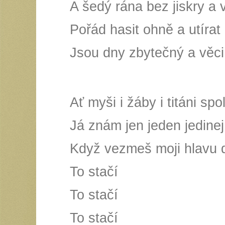
A šedý rána bez jiskry a 
Pořád hasit ohně a utírat 
Jsou dny zbytečný a věci 
Ať myši i žáby i titáni spo
Já znám jen jeden jedinej 
Když vezmeš moji hlavu d
To stačí
To stačí
To stačí