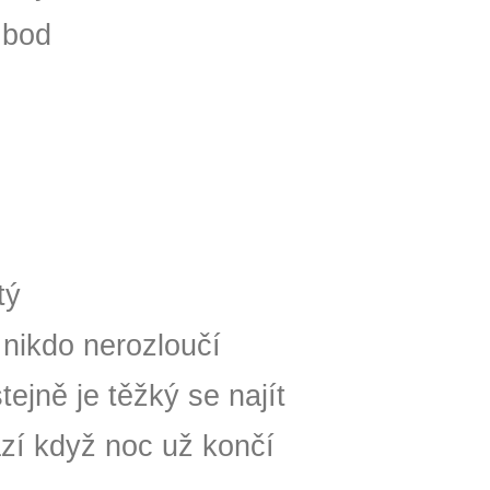
 bod
tý
nikdo nerozloučí
tejně je těžký se najít
zí když noc už končí