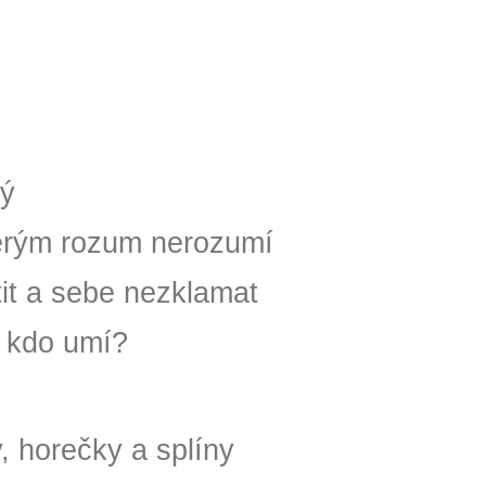
tý
erým rozum nerozumí
tit a sebe nezklamat
, kdo umí?
y, horečky a splíny