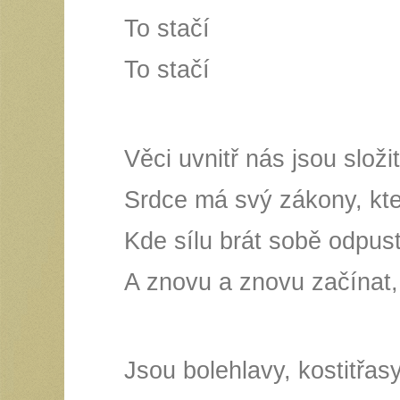
To stačí
To stačí
Věci uvnitř nás jsou složi
Srdce má svý zákony, kt
Kde sílu brát sobě odpus
A znovu a znovu začínat
Jsou bolehlavy, kostitřas