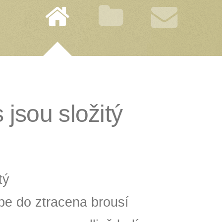
jsou složitý
tý
be do ztracena brousí